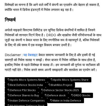
विशेषज्ञों का मानना है कि आने वाले वर्षों में कंपनी का प्रदर्शन और बेहतर हो सकता है,
क्योंकि भारत में डिफेंस इंडस्ट्री में निवेश लगातार बढ़ रहा है।
निष्कर्ष
अपोलो माइक्रो सिस्टम्स लिमिटेड उन चुनिंदा डिफेंस कंपनियों में शामिल है जिसने
निवेशकों को शानदार रिटर्न दिया है। DRDO और ब्रह्मोस जैसी परियोजनाओं के साथ
जुड़ी यह कंपनी न केवल भारत के लिए रणनीतिक रूप से महत्वपूर्ण है, बल्कि निवेशकों
के लिए भी लंबे समय में एक मजबूत विकल्प बनकर उभरी है।
Disclaimer :
यह वेबसाइट
केवल सामान्य जानकारी के लिए है और इसमें दी गई
सामग्री को निवेश सलाह न समझें। शेयर बाजार में निवेश जोखिम के साथ होता है,
इसलिए निवेश से पहले विशेषज्ञ से सलाह लें। हम जानकारी की पूर्णता या सटीकता की
गारंटी नहीं देते। निवेश करते समय अपनी समझदारी और सतर्कता का प्रयोग करें।
Apollo Micro Systems News
Apollo Micro Systems Share
Best Defence Stocks India
BrahMos Project
Defence PSU Stocks
Defence Sector Stocks 2025
Defence Shares to Buy
Defence stock
DRDO Stocks
Indian Defence Companies
Make in India Defence
Multibagger Defence Stock